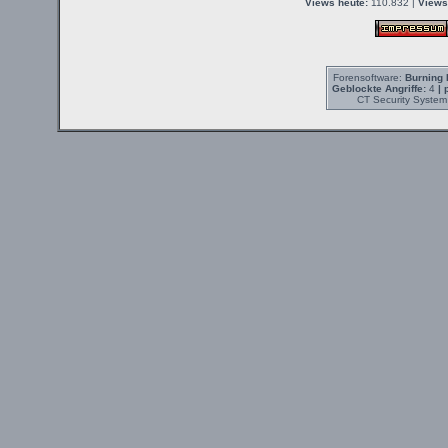
Views heute:
110.832 |
Views
Forensoftware:
Burning 
Geblockte Angriffe:
4
| 
CT Security System