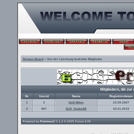
Deppen Board
» Von der Löschung bedrohte Mitglieder
Mitgliedern, die z
Nr.
Userid
Name
Registrierdatum
1
3
DvD Mihre
23.09.2007
2
997
DvD_Snake88
29.01.2015
Powered by
Pommes2
V 1.2 © 2005
Forum 4 All