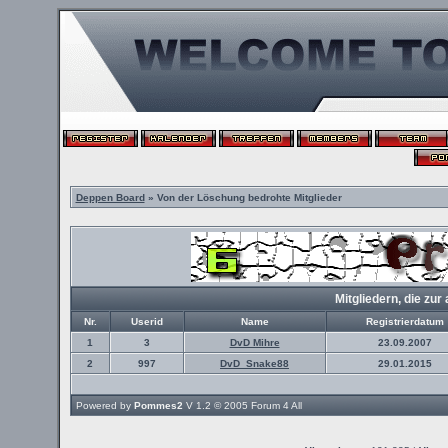
Deppen Board
» Von der Löschung bedrohte Mitglieder
Mitgliedern, die z
Nr.
Userid
Name
Registrierdatum
1
3
DvD Mihre
23.09.2007
2
997
DvD_Snake88
29.01.2015
Powered by
Pommes2
V 1.2 © 2005
Forum 4 All