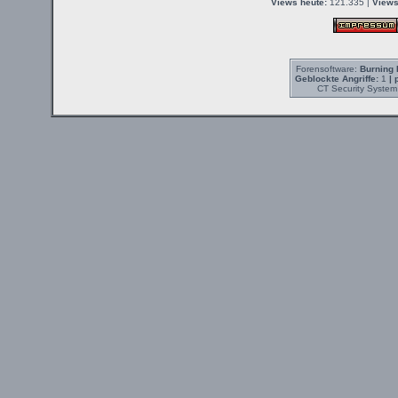
Views heute:
121.335 |
Views
Forensoftware:
Burning 
Geblockte Angriffe:
1
| 
CT Security System