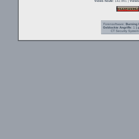
Views heute:
142.861 |
Views
Forensoftware:
Burning 
Geblockte Angriffe:
1
| 
CT Security System