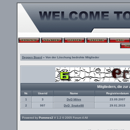
Deppen Board
» Von der Löschung bedrohte Mitglieder
Mitgliedern, die z
Nr.
Userid
Name
Registrierdatum
1
3
DvD Mihre
23.09.2007
2
997
DvD_Snake88
29.01.2015
Powered by
Pommes2
V 1.2 © 2005
Forum 4 All