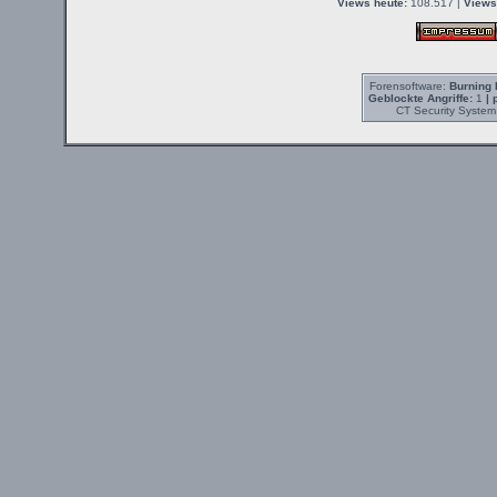
Views heute:
108.517 |
Views
Forensoftware:
Burning 
Geblockte Angriffe:
1
| 
CT Security System