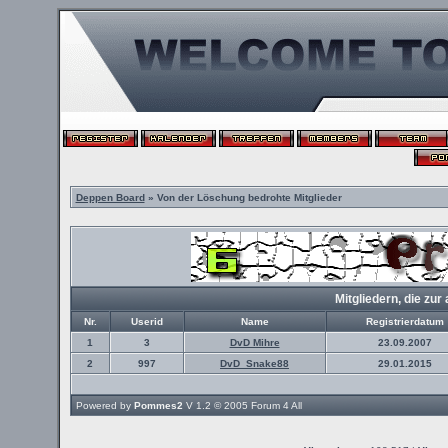
Deppen Board
» Von der Löschung bedrohte Mitglieder
Mitgliedern, die z
Nr.
Userid
Name
Registrierdatum
1
3
DvD Mihre
23.09.2007
2
997
DvD_Snake88
29.01.2015
Powered by
Pommes2
V 1.2 © 2005
Forum 4 All