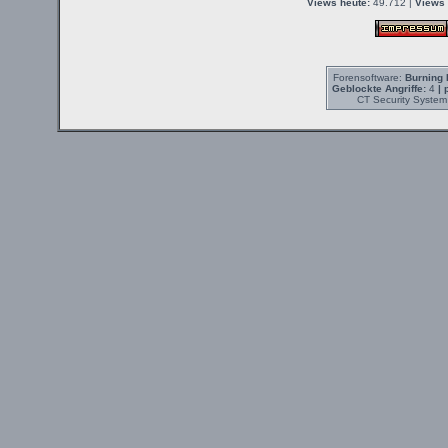
Views heute:
49.712 |
Views 
Forensoftware:
Burning 
Geblockte Angriffe:
4
| 
CT Security System