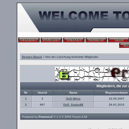
Deppen Board
» Von der Löschung bedrohte Mitglieder
Mitgliedern, die z
Nr.
Userid
Name
Registrierdatum
1
3
DvD Mihre
23.09.2007
2
997
DvD_Snake88
29.01.2015
Powered by
Pommes2
V 1.2 © 2005
Forum 4 All