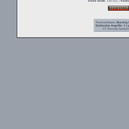
Views heute:
130.011 |
Views
Forensoftware:
Burning 
Geblockte Angriffe:
4
| 
CT Security System