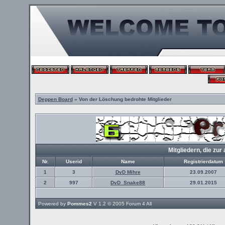
Deppen Board
» Von der Löschung bedrohte Mitglieder
Mitgliedern, die z
Nr.
Userid
Name
Registrierdatum
1
3
DvD Mihre
23.09.2007
2
997
DvD_Snake88
29.01.2015
Powered by
Pommes2
V 1.2 © 2005
Forum 4 All