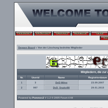
Deppen Board
» Von der Löschung bedrohte Mitglieder
Mitgliedern, die z
Nr.
Userid
Name
Registrierdatum
1
3
DvD Mihre
23.09.2007
2
997
DvD_Snake88
29.01.2015
Powered by
Pommes2
V 1.2 © 2005
Forum 4 All