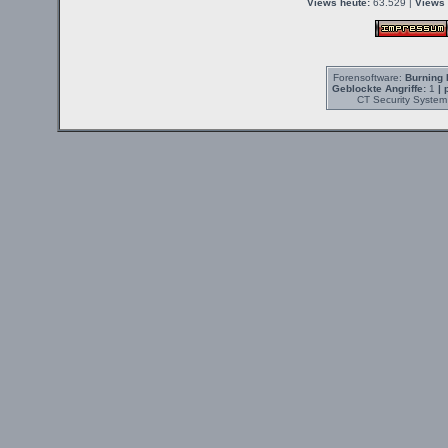
Views heute:
63.529 |
Views 
Forensoftware:
Burning 
Geblockte Angriffe:
1
| 
CT Security System