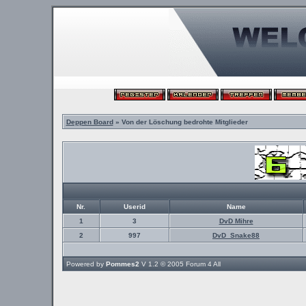
Deppen Board
» Von der Löschung bedrohte Mitglieder
Nr.
Userid
Name
1
3
DvD Mihre
2
997
DvD_Snake88
Powered by
Pommes2
V 1.2 © 2005
Forum 4 All