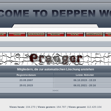
Mitgliedern, die zur automatischen Löschung anstehen
Registrierdatum
Letzte Aktivität
23.09.2007
06.10.2019 - 15:19
29.01.2015
06.01.2021 - 20:16
>><<
Views heute:
104.270 |
Views gestern:
164.787 |
Views gesamt:
112.420.104