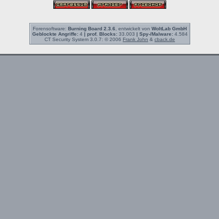
Forensoftware:
Burning Board 2.3.6
, entwickelt von
WoltLab GmbH
Geblockte Angriffe:
4
| prof. Blocks:
33.003
| Spy-/Malware:
4.584
CT Security System 3.0.7: © 2006
Frank John
&
cback.de