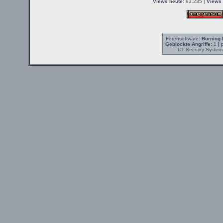
Views heute:
93.235 |
Views 
Forensoftware:
Burning 
Geblockte Angriffe:
1
| 
CT Security System