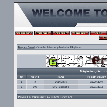
Deppen Board
» Von der Löschung bedrohte Mitglieder
Mitgliedern, die z
Nr.
Userid
Name
Registrierdatum
1
3
DvD Mihre
23.09.2007
2
997
DvD_Snake88
29.01.2015
Powered by
Pommes2
V 1.2 © 2005
Forum 4 All