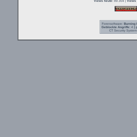
Views heute:
89.304 |
Views 
Forensoftware:
Burning 
Geblockte Angriffe:
4
| 
CT Security System