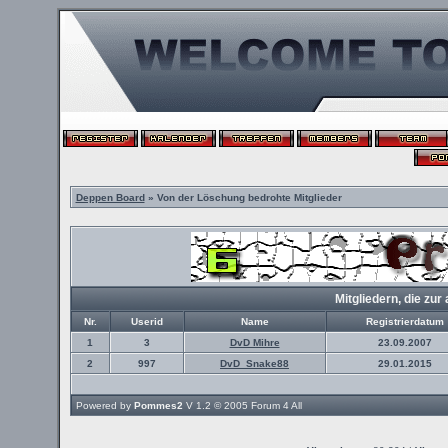
Deppen Board
» Von der Löschung bedrohte Mitglieder
Mitgliedern, die z
Nr.
Userid
Name
Registrierdatum
1
3
DvD Mihre
23.09.2007
2
997
DvD_Snake88
29.01.2015
Powered by
Pommes2
V 1.2 © 2005
Forum 4 All