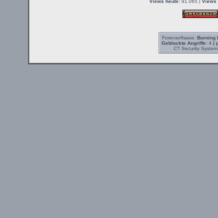
Views heute:
91.065 |
Views 
Forensoftware:
Burning 
Geblockte Angriffe:
4
| 
CT Security System