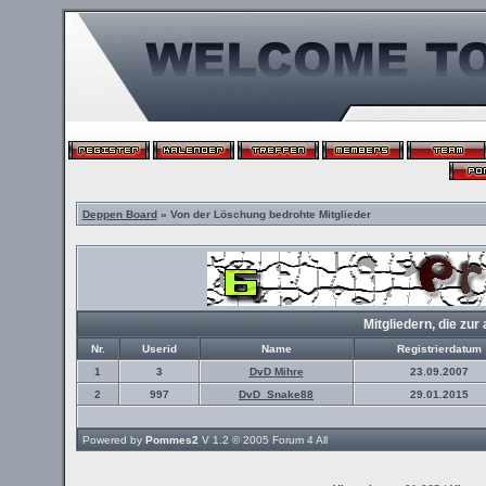
Deppen Board
» Von der Löschung bedrohte Mitglieder
Mitgliedern, die z
Nr.
Userid
Name
Registrierdatum
1
3
DvD Mihre
23.09.2007
2
997
DvD_Snake88
29.01.2015
Powered by
Pommes2
V 1.2 © 2005
Forum 4 All