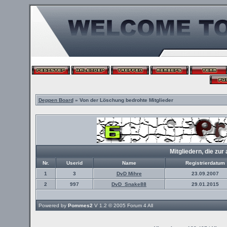
Deppen Board
» Von der Löschung bedrohte Mitglieder
Mitgliedern, die z
Nr.
Userid
Name
Registrierdatum
1
3
DvD Mihre
23.09.2007
2
997
DvD_Snake88
29.01.2015
Powered by
Pommes2
V 1.2 © 2005
Forum 4 All