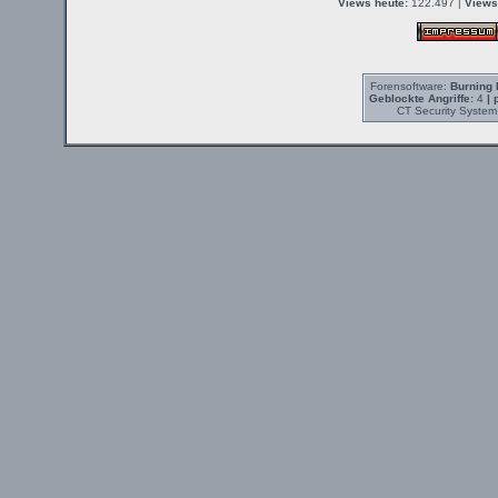
Views heute:
122.497 |
Views
Forensoftware:
Burning 
Geblockte Angriffe:
4
| 
CT Security System