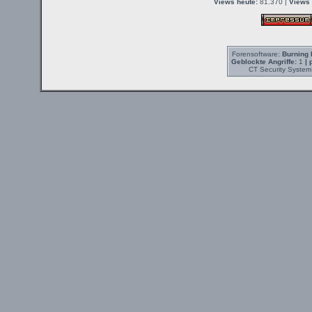
Views heute:
81.370 |
Views 
Forensoftware:
Burning 
Geblockte Angriffe:
1
| 
CT Security System