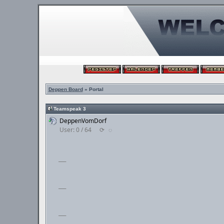
Deppen Board
» Portal
Teamspeak 3
DeppenVomDorf
User: 0 / 64
⟳
◌
___
___
___