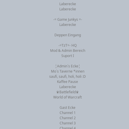
Laberecke
Laberecke
-= Game Junkys =-
Laberecke
Deppen Eingang
-=TzT=- HQ
Mod & Admin Bereich
Suport I
¦Admin`s Ecke¦
Mo´s Taverne *innen
saufi, saufi, holi, holi :D
Kaffee Pause
Laberecke
♛Battlefield♛
World of Warcraft
Gast Ecke
Channel 1
Channel 2
Channel 3
Channel 4