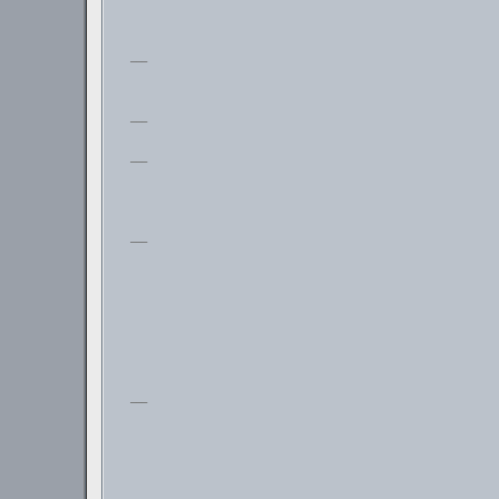
___
___
___
___
___