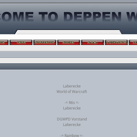
Laberecke
World of Warcraft
-= R6s =-
Laberecke
DGWPD Vorstand
Laberecke
-= Rainbow =-