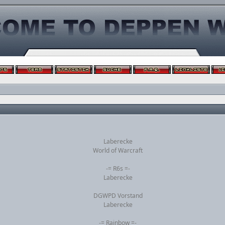
Laberecke
World of Warcraft
-= R6s =-
Laberecke
DGWPD Vorstand
Laberecke
-= Rainbow =-