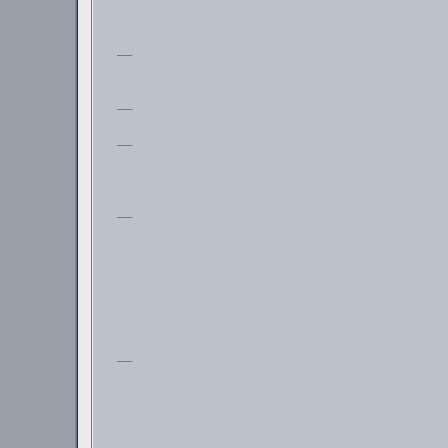
___
___
___
___
___