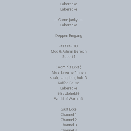
Laberecke
Laberecke
-= Game Junkys =-
Laberecke
Deppen Eingang
-=TzT=- HQ
Mod & Admin Bereich
Suport I
¦Admin`s Ecke¦
Mo´s Taverne *innen
saufi, saufi, holi, holi :D
Kaffee Pause
Laberecke
♛Battlefield♛
World of Warcraft
Gast Ecke
Channel 1
Channel 2
Channel 3
Channel 4