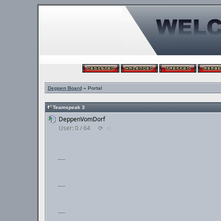
Deppen Board
» Portal
Teamspeak 3
DeppenVomDorf
User: 0 / 64
⟳
◌
___
___
___