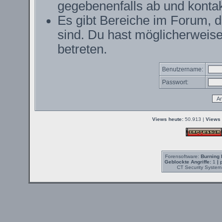
gegebenenfalls ab und kontak
Es gibt Bereiche im Forum, 
sind. Du hast möglicherweise
betreten.
Benutzername:
Passwort:
Views heute:
50.913 |
Views 
Forensoftware:
Burning 
Geblockte Angriffe:
1
| 
CT Security System