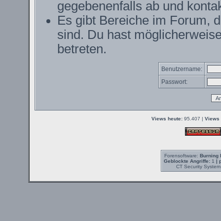
gegebenenfalls ab und kontak
Es gibt Bereiche im Forum, 
sind. Du hast möglicherweise
betreten.
Benutzername:
Passwort:
Views heute:
95.407 |
Views 
Forensoftware:
Burning 
Geblockte Angriffe:
1
| 
CT Security System