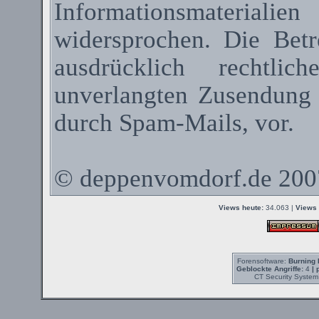
Informationsmateriali
widersprochen. Die Betr
ausdrücklich rechtli
unverlangten Zusendung
durch
Spam-Mails
, vor.
©
deppenvomdorf.de
200
Views heute:
34.063 |
Views 
Forensoftware:
Burning 
Geblockte Angriffe:
4
| 
CT Security System