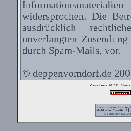
Informationsmateriali
widersprochen. Die Betr
ausdrücklich rechtli
unverlangten Zusendung
durch
Spam-Mails
, vor.
©
deppenvomdorf.de
200
Views heute:
91.552 |
Views 
Forensoftware:
Burning 
Geblockte Angriffe:
4
| 
CT Security System