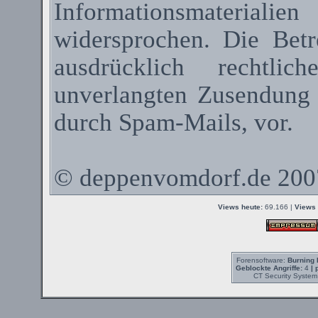
Informationsmateriali
widersprochen. Die Betr
ausdrücklich rechtli
unverlangten Zusendung
durch
Spam-Mails
, vor.
©
deppenvomdorf.de
200
Views heute:
69.166 |
Views 
Forensoftware:
Burning 
Geblockte Angriffe:
4
| 
CT Security System