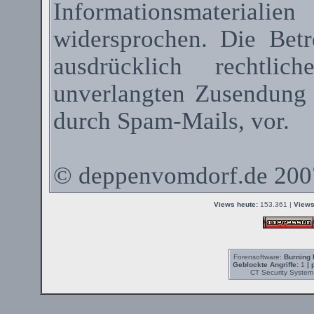
Informationsmateriali
widersprochen. Die Betr
ausdrücklich rechtli
unverlangten Zusendung
durch
Spam-Mails
, vor.
©
deppenvomdorf.de
200
Views heute:
153.361 |
Views
Forensoftware:
Burning 
Geblockte Angriffe:
1
| 
CT Security System