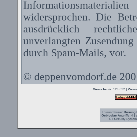
Informationsmateriali
widersprochen. Die Betr
ausdrücklich rechtli
unverlangten Zusendung
durch
Spam-Mails
, vor.
©
deppenvomdorf.de
200
Views heute:
128.622 |
Views
Forensoftware:
Burning 
Geblockte Angriffe:
4
| 
CT Security System