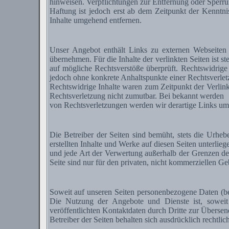
hinweisen. Verpflichtungen zur Entfernung oder Sperru
Haftung ist jedoch erst ab dem Zeitpunkt der Kenntn
Inhalte umgehend entfernen.
Unser Angebot enthält Links zu externen Webseiten 
übernehmen. Für die Inhalte der verlinkten Seiten ist s
auf mögliche Rechtsverstöße überprüft. Rechtswidrige 
jedoch ohne konkrete Anhaltspunkte einer Rechtsverlet
Rechtswidrige Inhalte waren zum Zeitpunkt der Verlinku
Rechtsverletzung nicht zumutbar. Bei bekannt werden
von Rechtsverletzungen werden wir derartige Links um
Die Betreiber der Seiten sind bemüht, stets die Urhebe
erstellten Inhalte und Werke auf diesen Seiten unterlie
und jede Art der Verwertung außerhalb der Grenzen de
Seite sind nur für den privaten, nicht kommerziellen Geb
Soweit auf unseren Seiten personenbezogene Daten (bei
Die Nutzung der Angebote und Dienste ist, sowei
veröffentlichten Kontaktdaten durch Dritte zur Überse
Betreiber der Seiten behalten sich ausdrücklich rechtl