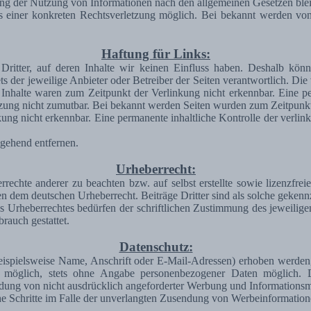
ng der Nutzung von Informationen nach den allgemeinen Gesetzen blei
is einer konkreten Rechtsverletzung möglich. Bei bekannt werden vo
Haftung für Links:
Dritter, auf deren Inhalte wir keinen Einfluss haben. Deshalb kön
tets der jeweilige Anbieter oder Betreiber der Seiten verantwortlich. D
Inhalte waren zum Zeitpunkt der Verlinkung nicht erkennbar. Eine perm
zung nicht zumutbar. Bei bekannt werden Seiten wurden zum Zeitpunkt
ng nicht erkennbar. Eine permanente inhaltliche Kontrolle der verlink
gehend entfernen.
Urheberrecht:
rrechte anderer zu beachten bzw. auf selbst erstellte sowie lizenzfre
gen dem deutschen Urheberrecht. Beiträge Dritter sind als solche gekenn
s Urheberrechtes bedürfen der schriftlichen Zustimmung des jeweilig
rauch gestattet.
Datenschutz:
spielsweise Name, Anschrift oder E-Mail-Adressen) erhoben werden, erf
t möglich, stets ohne Angabe personenbezogener Daten möglich.
ndung von nicht ausdrücklich angeforderter Werbung und Informationsma
iche Schritte im Falle der unverlangten Zusendung von Werbeinformatio