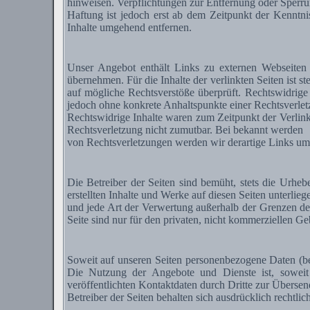
hinweisen. Verpflichtungen zur Entfernung oder Sperru
Haftung ist jedoch erst ab dem Zeitpunkt der Kenntn
Inhalte umgehend entfernen.
Unser Angebot enthält Links zu externen Webseiten 
übernehmen. Für die Inhalte der verlinkten Seiten ist s
auf mögliche Rechtsverstöße überprüft. Rechtswidrige 
jedoch ohne konkrete Anhaltspunkte einer Rechtsverlet
Rechtswidrige Inhalte waren zum Zeitpunkt der Verlinku
Rechtsverletzung nicht zumutbar. Bei bekannt werden
von Rechtsverletzungen werden wir derartige Links um
Die Betreiber der Seiten sind bemüht, stets die Urhebe
erstellten Inhalte und Werke auf diesen Seiten unterlie
und jede Art der Verwertung außerhalb der Grenzen de
Seite sind nur für den privaten, nicht kommerziellen Geb
Soweit auf unseren Seiten personenbezogene Daten (bei
Die Nutzung der Angebote und Dienste ist, sowei
veröffentlichten Kontaktdaten durch Dritte zur Überse
Betreiber der Seiten behalten sich ausdrücklich rechtl