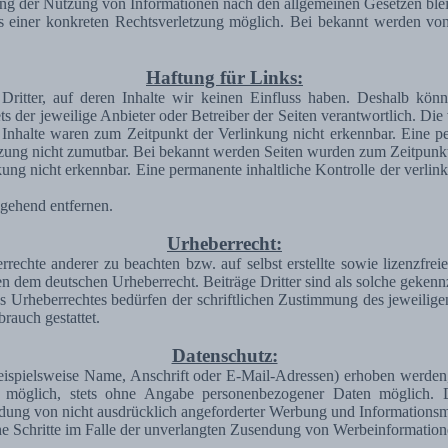
ng der Nutzung von Informationen nach den allgemeinen Gesetzen blei
is einer konkreten Rechtsverletzung möglich. Bei bekannt werden vo
Haftung für Links:
Dritter, auf deren Inhalte wir keinen Einfluss haben. Deshalb kön
tets der jeweilige Anbieter oder Betreiber der Seiten verantwortlich. D
Inhalte waren zum Zeitpunkt der Verlinkung nicht erkennbar. Eine perm
zung nicht zumutbar. Bei bekannt werden Seiten wurden zum Zeitpunkt
ng nicht erkennbar. Eine permanente inhaltliche Kontrolle der verlink
gehend entfernen.
Urheberrecht:
rrechte anderer zu beachten bzw. auf selbst erstellte sowie lizenzfre
gen dem deutschen Urheberrecht. Beiträge Dritter sind als solche gekenn
s Urheberrechtes bedürfen der schriftlichen Zustimmung des jeweilig
rauch gestattet.
Datenschutz:
spielsweise Name, Anschrift oder E-Mail-Adressen) erhoben werden, erf
t möglich, stets ohne Angabe personenbezogener Daten möglich.
ndung von nicht ausdrücklich angeforderter Werbung und Informationsma
iche Schritte im Falle der unverlangten Zusendung von Werbeinformatio