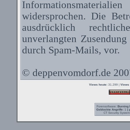
Informationsmateriali
widersprochen. Die Betr
ausdrücklich rechtli
unverlangten Zusendung
durch
Spam-Mails
, vor.
©
deppenvomdorf.de
200
Views heute:
31.299 |
Views 
Forensoftware:
Burning 
Geblockte Angriffe:
1
| 
CT Security System