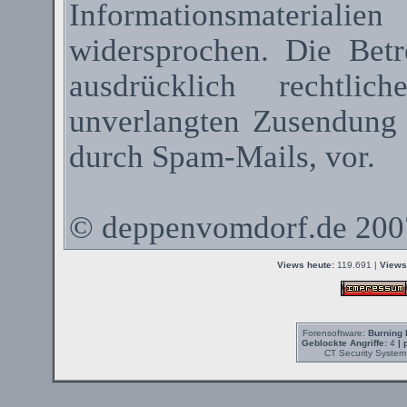
Informationsmateriali
widersprochen. Die Betr
ausdrücklich rechtli
unverlangten Zusendung
durch
Spam-Mails
, vor.
©
deppenvomdorf.de
200
Views heute:
119.691 |
Views
Forensoftware:
Burning 
Geblockte Angriffe:
4
| 
CT Security System