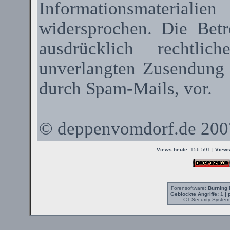
Informationsmateriali
widersprochen. Die Betr
ausdrücklich rechtli
unverlangten Zusendung
durch
Spam-Mails
, vor.
©
deppenvomdorf.de
200
Views heute:
156.591 |
Views
Forensoftware:
Burning 
Geblockte Angriffe:
1
| 
CT Security System