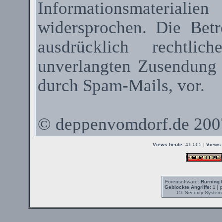
Informationsmateriali
widersprochen. Die Betr
ausdrücklich rechtli
unverlangten Zusendung
durch
Spam-Mails
, vor.
©
deppenvomdorf.de
200
Views heute:
41.065 |
Views 
Forensoftware:
Burning 
Geblockte Angriffe:
1
| 
CT Security System