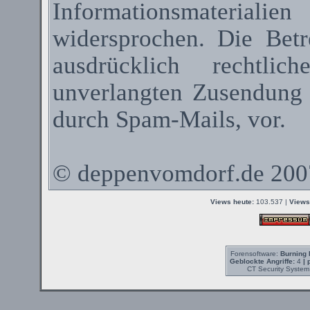
Informationsmateriali
widersprochen. Die Betr
ausdrücklich rechtli
unverlangten Zusendung
durch
Spam-Mails
, vor.
©
deppenvomdorf.de
200
Views heute:
103.537 |
Views
Forensoftware:
Burning 
Geblockte Angriffe:
4
| 
CT Security System