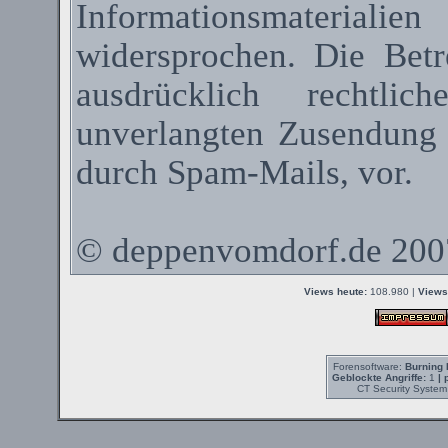
Informationsmateriali
widersprochen. Die Betr
ausdrücklich rechtli
unverlangten Zusendung
durch
Spam-Mails
, vor.
©
deppenvomdorf.de
200
Views heute:
108.980 |
Views
Forensoftware:
Burning 
Geblockte Angriffe:
1
| 
CT Security System