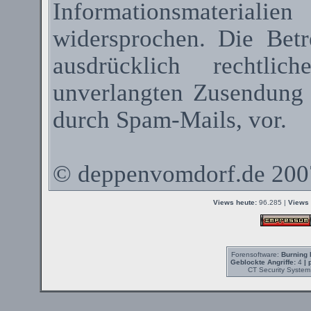
Informationsmateriali
widersprochen. Die Betr
ausdrücklich rechtli
unverlangten Zusendung
durch
Spam-Mails
, vor.
©
deppenvomdorf.de
200
Views heute:
96.285 |
Views 
Forensoftware:
Burning 
Geblockte Angriffe:
4
| 
CT Security System