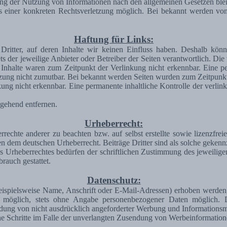
ng der Nutzung von Informationen nach den allgemeinen Gesetzen blei
is einer konkreten Rechtsverletzung möglich. Bei bekannt werden vo
Haftung für Links:
Dritter, auf deren Inhalte wir keinen Einfluss haben. Deshalb kön
tets der jeweilige Anbieter oder Betreiber der Seiten verantwortlich. D
Inhalte waren zum Zeitpunkt der Verlinkung nicht erkennbar. Eine perm
zung nicht zumutbar. Bei bekannt werden Seiten wurden zum Zeitpunkt
ng nicht erkennbar. Eine permanente inhaltliche Kontrolle der verlink
gehend entfernen.
Urheberrecht:
rrechte anderer zu beachten bzw. auf selbst erstellte sowie lizenzfre
gen dem deutschen Urheberrecht. Beiträge Dritter sind als solche gekenn
s Urheberrechtes bedürfen der schriftlichen Zustimmung des jeweilig
rauch gestattet.
Datenschutz:
spielsweise Name, Anschrift oder E-Mail-Adressen) erhoben werden, erf
t möglich, stets ohne Angabe personenbezogener Daten möglich.
ndung von nicht ausdrücklich angeforderter Werbung und Informationsma
iche Schritte im Falle der unverlangten Zusendung von Werbeinformatio