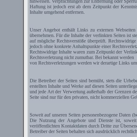
hinweisen. Verpflichtungen zur Entfernung oder Sperru
Haftung ist jedoch erst ab dem Zeitpunkt der Kenntn
Inhalte umgehend entfernen.
Unser Angebot enthält Links zu externen Webseiten 
übernehmen. Für die Inhalte der verlinkten Seiten ist s
auf mögliche Rechtsverstöße überprüft. Rechtswidrige 
jedoch ohne konkrete Anhaltspunkte einer Rechtsverlet
Rechtswidrige Inhalte waren zum Zeitpunkt der Verlinku
Rechtsverletzung nicht zumutbar. Bei bekannt werden
von Rechtsverletzungen werden wir derartige Links um
Die Betreiber der Seiten sind bemüht, stets die Urhebe
erstellten Inhalte und Werke auf diesen Seiten unterlie
und jede Art der Verwertung außerhalb der Grenzen de
Seite sind nur für den privaten, nicht kommerziellen Geb
Soweit auf unseren Seiten personenbezogene Daten (bei
Die Nutzung der Angebote und Dienste ist, sowei
veröffentlichten Kontaktdaten durch Dritte zur Überse
Betreiber der Seiten behalten sich ausdrücklich rechtl