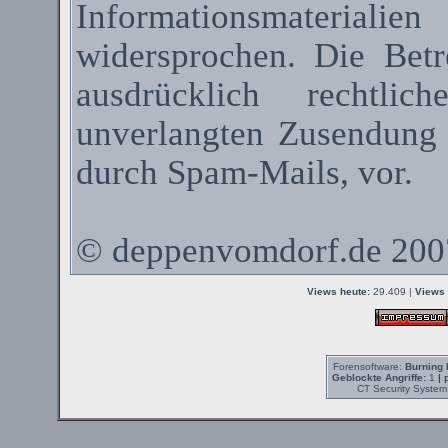
Informationsmateriali
widersprochen. Die Betr
ausdrücklich rechtli
unverlangten Zusendung
durch
Spam-Mails
, vor.
©
deppenvomdorf.de
200
Views heute:
29.409 |
Views 
Forensoftware:
Burning 
Geblockte Angriffe:
1
| 
CT Security System