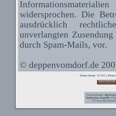
Informationsmateriali
widersprochen. Die Betr
ausdrücklich rechtli
unverlangten Zusendung
durch
Spam-Mails
, vor.
©
deppenvomdorf.de
200
Views heute:
36.802 |
Views 
Forensoftware:
Burning 
Geblockte Angriffe:
4
| 
CT Security System