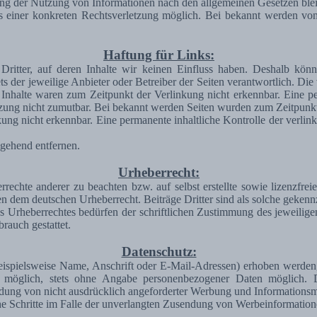
ng der Nutzung von Informationen nach den allgemeinen Gesetzen blei
is einer konkreten Rechtsverletzung möglich. Bei bekannt werden vo
Haftung für Links:
Dritter, auf deren Inhalte wir keinen Einfluss haben. Deshalb kön
tets der jeweilige Anbieter oder Betreiber der Seiten verantwortlich. D
Inhalte waren zum Zeitpunkt der Verlinkung nicht erkennbar. Eine perm
zung nicht zumutbar. Bei bekannt werden Seiten wurden zum Zeitpunkt
ng nicht erkennbar. Eine permanente inhaltliche Kontrolle der verlink
gehend entfernen.
Urheberrecht:
rrechte anderer zu beachten bzw. auf selbst erstellte sowie lizenzfre
gen dem deutschen Urheberrecht. Beiträge Dritter sind als solche gekenn
s Urheberrechtes bedürfen der schriftlichen Zustimmung des jeweilig
rauch gestattet.
Datenschutz:
spielsweise Name, Anschrift oder E-Mail-Adressen) erhoben werden, erf
t möglich, stets ohne Angabe personenbezogener Daten möglich.
ndung von nicht ausdrücklich angeforderter Werbung und Informationsma
iche Schritte im Falle der unverlangten Zusendung von Werbeinformatio