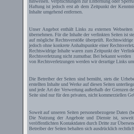
hinweisen. Verpflichtungen zur Entfernung oder Sperru
Haftung ist jedoch erst ab dem Zeitpunkt der Kenntn
Inhalte umgehend entfernen.
Unser Angebot enthält Links zu externen Webseiten 
übernehmen. Für die Inhalte der verlinkten Seiten ist s
auf mögliche Rechtsverstöße überprüft. Rechtswidrige 
jedoch ohne konkrete Anhaltspunkte einer Rechtsverlet
Rechtswidrige Inhalte waren zum Zeitpunkt der Verlinku
Rechtsverletzung nicht zumutbar. Bei bekannt werden
von Rechtsverletzungen werden wir derartige Links um
Die Betreiber der Seiten sind bemüht, stets die Urhebe
erstellten Inhalte und Werke auf diesen Seiten unterlie
und jede Art der Verwertung außerhalb der Grenzen de
Seite sind nur für den privaten, nicht kommerziellen Geb
Soweit auf unseren Seiten personenbezogene Daten (bei
Die Nutzung der Angebote und Dienste ist, sowei
veröffentlichten Kontaktdaten durch Dritte zur Überse
Betreiber der Seiten behalten sich ausdrücklich rechtl