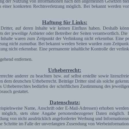
ng der Nutzung von Informationen nach den allgemeinen Gesetzen blei
is einer konkreten Rechtsverletzung möglich. Bei bekannt werden vo
Haftung für Links:
Dritter, auf deren Inhalte wir keinen Einfluss haben. Deshalb kön
tets der jeweilige Anbieter oder Betreiber der Seiten verantwortlich. D
Inhalte waren zum Zeitpunkt der Verlinkung nicht erkennbar. Eine perm
zung nicht zumutbar. Bei bekannt werden Seiten wurden zum Zeitpunkt
ng nicht erkennbar. Eine permanente inhaltliche Kontrolle der verlink
gehend entfernen.
Urheberrecht:
rrechte anderer zu beachten bzw. auf selbst erstellte sowie lizenzfre
gen dem deutschen Urheberrecht. Beiträge Dritter sind als solche gekenn
s Urheberrechtes bedürfen der schriftlichen Zustimmung des jeweilig
rauch gestattet.
Datenschutz:
spielsweise Name, Anschrift oder E-Mail-Adressen) erhoben werden, erf
t möglich, stets ohne Angabe personenbezogener Daten möglich.
ndung von nicht ausdrücklich angeforderter Werbung und Informationsma
iche Schritte im Falle der unverlangten Zusendung von Werbeinformatio