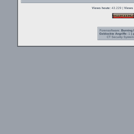
Views heute:
43.229 |
Views 
Forensoftware:
Burning 
Geblockte Angriffe:
1
| 
CT Security System