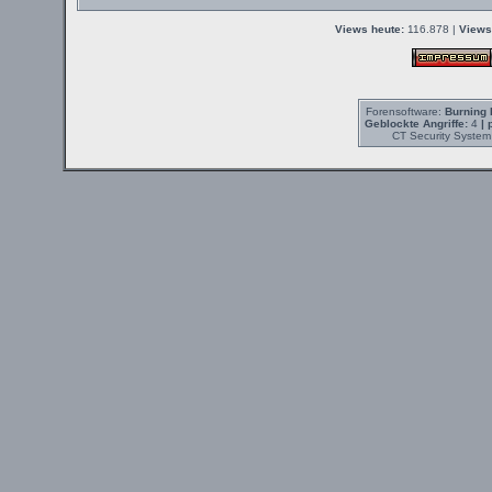
Views heute:
116.878 |
Views
Forensoftware:
Burning 
Geblockte Angriffe:
4
| 
CT Security System