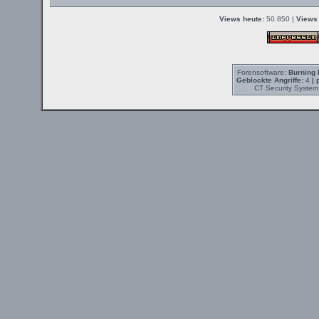
Views heute:
50.850 |
Views 
Forensoftware:
Burning 
Geblockte Angriffe:
4
| 
CT Security System