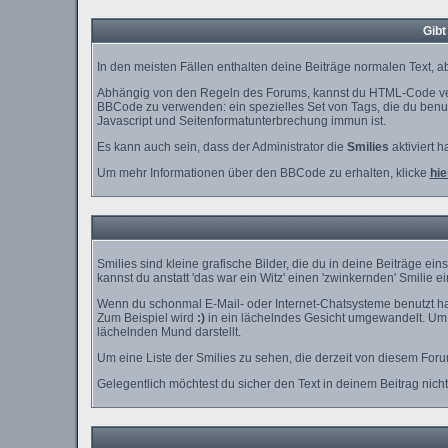
Gibt
In den meisten Fällen enthalten deine Beiträge normalen Text, ab
Abhängig von den Regeln des Forums, kannst du HTML-Code verw
BBCode zu verwenden: ein spezielles Set von Tags, die du benutz
Javascript und Seitenformatunterbrechung immun ist.
Es kann auch sein, dass der Administrator die
Smilies
aktiviert h
Um mehr Informationen über den BBCode zu erhalten, klicke
hie
Smilies sind kleine grafische Bilder, die du in deine Beiträge e
kannst du anstatt 'das war ein Witz' einen 'zwinkernden' Smilie e
Wenn du schonmal E-Mail- oder Internet-Chatsysteme benutzt has
Zum Beispiel wird
:)
in ein lächelndes Gesicht umgewandelt. Um 
lächelnden Mund darstellt.
Um eine Liste der Smilies zu sehen, die derzeit von diesem For
Gelegentlich möchtest du sicher den Text in deinem Beitrag nich