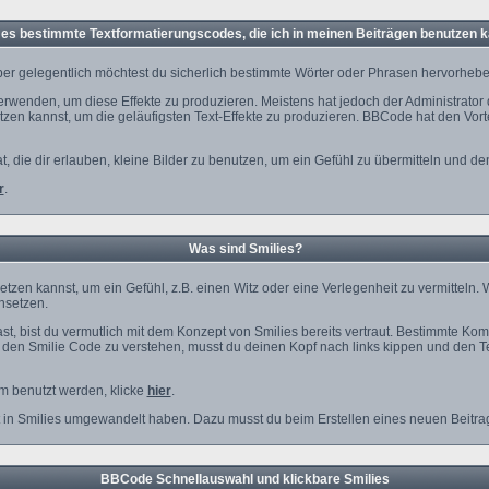
 es bestimmte Textformatierungscodes, die ich in meinen Beiträgen benutzen 
er gelegentlich möchtest du sicherlich bestimmte Wörter oder Phrasen hervorheben,
enden, um diese Effekte zu produzieren. Meistens hat jedoch der Administrator
en kannst, um die geläufigsten Text-Effekte zu produzieren. BBCode hat den Vorte
at, die dir erlauben, kleine Bilder zu benutzen, um ein Gefühl zu übermitteln und d
r
.
Was sind Smilies?
insetzen kannst, um ein Gefühl, z.B. einen Witz oder eine Verlegenheit zu vermittel
insetzen.
t, bist du vermutlich mit dem Konzept von Smilies bereits vertraut. Bestimmte Ko
den Smilie Code zu verstehen, musst du deinen Kopf nach links kippen und den Te
um benutzt werden, klicke
hier
.
t in Smilies umgewandelt haben. Dazu musst du beim Erstellen eines neuen Beitrag
BBCode Schnellauswahl und klickbare Smilies