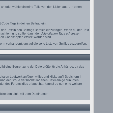
 an oder wähle einzelne Teile von den Listen aus, um einen
BCode Tags in deinen Beitrag ein.
den Text in den Beitrags Bereich einzutragen. Wenn du den Text
chachteln und später dann den
Alle offenen Tags schliessen
 den Codeknöpfen erstellt worden sind.
enn vorhanden), um auf die volle Liste von Smilies zuzugreifen.
 gibt eine Begrenzung der Dateigröße für die Anhänge, da das
alen Laufwerk anfügen willst, und klicke auf [ Speichern ].
 und der Größe der hochzuladenen Datei einige Minunten
or des Forums dies erlaubt hat, kannst du nun eine weitere
licke den Link, mit dem Dateinamen.