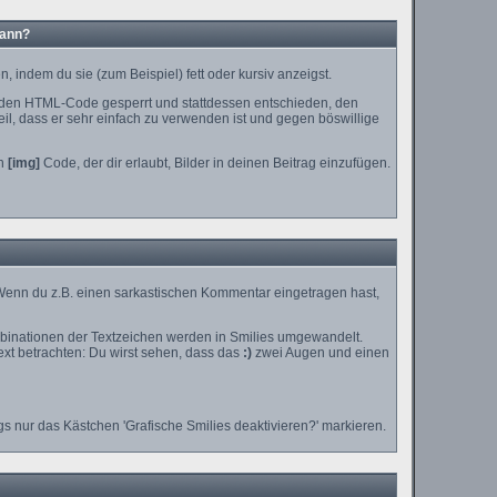
kann?
 indem du sie (zum Beispiel) fett oder kursiv anzeigst.
 den HTML-Code gesperrt und stattdessen entschieden, den
il, dass er sehr einfach zu verwenden ist und gegen böswillige
en
[img]
Code, der dir erlaubt, Bilder in deinen Beitrag einzufügen.
n. Wenn du z.B. einen sarkastischen Kommentar eingetragen hast,
mbinationen der Textzeichen werden in Smilies umgewandelt.
xt betrachten: Du wirst sehen, dass das
:)
zwei Augen und einen
s nur das Kästchen 'Grafische Smilies deaktivieren?' markieren.