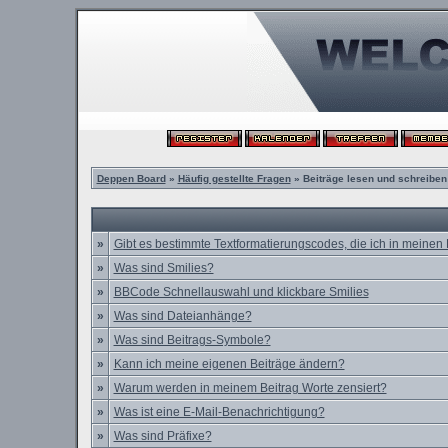
Deppen Board
»
Häufig gestellte Fragen
» Beiträge lesen und schreiben
»
Gibt es bestimmte Textformatierungscodes, die ich in meinen
»
Was sind Smilies?
»
BBCode Schnellauswahl und klickbare Smilies
»
Was sind Dateianhänge?
»
Was sind Beitrags-Symbole?
»
Kann ich meine eigenen Beiträge ändern?
»
Warum werden in meinem Beitrag Worte zensiert?
»
Was ist eine E-Mail-Benachrichtigung?
»
Was sind Präfixe?