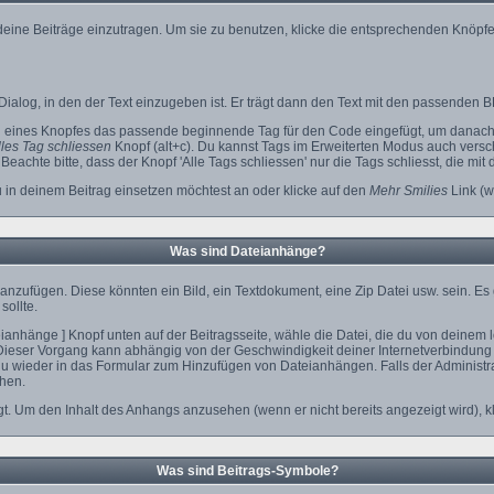
 deine Beiträge einzutragen. Um sie zu benutzen, klicke die entsprechenden Knöpfe
ialog, in den der Text einzugeben ist. Er trägt dann den Text mit den passenden B
n eines Knopfes das passende beginnende Tag für den Code eingefügt, um danach 
les Tag schliessen
Knopf (alt+c). Du kannst Tags im Erweiterten Modus auch vers
eachte bitte, dass der Knopf 'Alle Tags schliessen' nur die Tags schliesst, die mit
u in deinem Beitrag einsetzen möchtest an oder klicke auf den
Mehr Smilies
Link (w
Was sind Dateianhänge?
anzufügen. Diese könnten ein Bild, ein Textdokument, eine Zip Datei usw. sein. Es
sollte.
nhänge ] Knopf unten auf der Beitragsseite, wähle die Datei, die du von deinem lok
Dieser Vorgang kann abhängig von der Geschwindigkeit deiner Internetverbindung
 wieder in das Formular zum Hinzufügen von Dateianhängen. Falls der Administrat
hen.
t. Um den Inhalt des Anhangs anzusehen (wenn er nicht bereits angezeigt wird), k
Was sind Beitrags-Symbole?