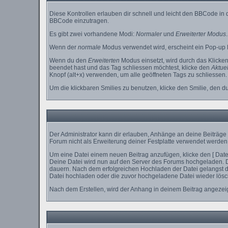
Diese Kontrollen erlauben dir schnell und leicht den BBCode in
BBCode einzutragen.
Es gibt zwei vorhandene Modi:
Normaler
und
Erweiterter Modus
.
Wenn der
normale
Modus verwendet wird, erscheint ein Pop-up D
Wenn du den
Erweiterten
Modus einsetzt, wird durch das Klicke
beendet hast und das Tag schliessen möchtest, klicke den
Aktuel
Knopf (alt+x) verwenden, um alle geöffneten Tags zu schliessen. B
Um die klickbaren Smilies zu benutzen, klicke den Smilie, den d
Der Administrator kann dir erlauben, Anhänge an deine Beiträge 
Forum nicht als Erweiterung deiner Festplatte verwendet werden 
Um eine Datei einem neuen Beitrag anzufügen, klicke den [ Dateia
Deine Datei wird nun auf den Server des Forums hochgeladen. 
dauern. Nach dem erfolgreichen Hochladen der Datei gelangst du
Datei hochladen oder die zuvor hochgeladene Datei wieder lösc
Nach dem Erstellen, wird der Anhang in deinem Beitrag angezeig