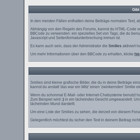
Gibt
In den meisten Fällen enthalten deine Beiträge normalen Text, ab
Abhängig von den Regeln des Forums, kannst du HTML-Code verw
BBCode zu verwenden: ein spezielles Set von Tags, die du benutz
Javascript und Seitenformatunterbrechung immun ist.
Es kann auch sein, dass der Administrator die
Smilies
aktiviert h
Um mehr Informationen über den BBCode zu erhalten, klicke
hie
Smilies sind kleine grafische Bilder, die du in deine Beiträge e
kannst du anstatt 'das war ein Witz' einen 'zwinkernden' Smilie e
Wenn du schonmal E-Mail- oder Internet-Chatsysteme benutzt has
Zum Beispiel wird
:)
in ein lächelndes Gesicht umgewandelt. Um 
lächelnden Mund darstellt.
Um eine Liste der Smilies zu sehen, die derzeit von diesem For
Gelegentlich möchtest du sicher den Text in deinem Beitrag nich