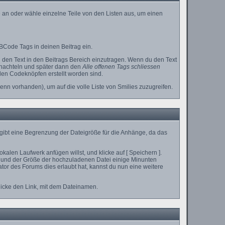
 an oder wähle einzelne Teile von den Listen aus, um einen
BCode Tags in deinen Beitrag ein.
den Text in den Beitrags Bereich einzutragen. Wenn du den Text
chachteln und später dann den
Alle offenen Tags schliessen
 den Codeknöpfen erstellt worden sind.
enn vorhanden), um auf die volle Liste von Smilies zuzugreifen.
 gibt eine Begrenzung der Dateigröße für die Anhänge, da das
alen Laufwerk anfügen willst, und klicke auf [ Speichern ].
 und der Größe der hochzuladenen Datei einige Minunten
or des Forums dies erlaubt hat, kannst du nun eine weitere
licke den Link, mit dem Dateinamen.