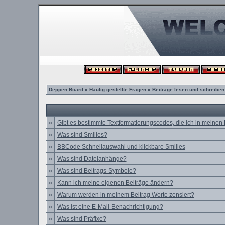
Deppen Board
»
Häufig gestellte Fragen
» Beiträge lesen und schreiben
»
Gibt es bestimmte Textformatierungscodes, die ich in meinen
»
Was sind Smilies?
»
BBCode Schnellauswahl und klickbare Smilies
»
Was sind Dateianhänge?
»
Was sind Beitrags-Symbole?
»
Kann ich meine eigenen Beiträge ändern?
»
Warum werden in meinem Beitrag Worte zensiert?
»
Was ist eine E-Mail-Benachrichtigung?
»
Was sind Präfixe?