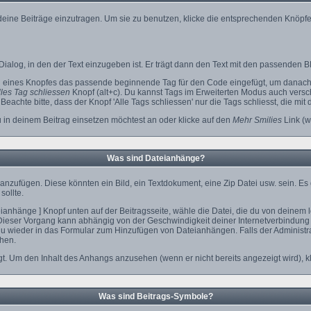
 deine Beiträge einzutragen. Um sie zu benutzen, klicke die entsprechenden Knöpfe
ialog, in den der Text einzugeben ist. Er trägt dann den Text mit den passenden B
n eines Knopfes das passende beginnende Tag für den Code eingefügt, um danach 
les Tag schliessen
Knopf (alt+c). Du kannst Tags im Erweiterten Modus auch vers
eachte bitte, dass der Knopf 'Alle Tags schliessen' nur die Tags schliesst, die mit
u in deinem Beitrag einsetzen möchtest an oder klicke auf den
Mehr Smilies
Link (w
Was sind Dateianhänge?
anzufügen. Diese könnten ein Bild, ein Textdokument, eine Zip Datei usw. sein. Es
sollte.
nhänge ] Knopf unten auf der Beitragsseite, wähle die Datei, die du von deinem lok
Dieser Vorgang kann abhängig von der Geschwindigkeit deiner Internetverbindung
 wieder in das Formular zum Hinzufügen von Dateianhängen. Falls der Administrat
hen.
t. Um den Inhalt des Anhangs anzusehen (wenn er nicht bereits angezeigt wird), k
Was sind Beitrags-Symbole?