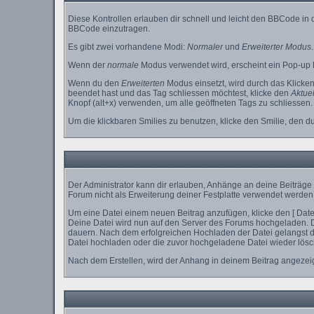
Diese Kontrollen erlauben dir schnell und leicht den BBCode in
BBCode einzutragen.
Es gibt zwei vorhandene Modi:
Normaler
und
Erweiterter Modus
.
Wenn der
normale
Modus verwendet wird, erscheint ein Pop-up D
Wenn du den
Erweiterten
Modus einsetzt, wird durch das Klicke
beendet hast und das Tag schliessen möchtest, klicke den
Aktuel
Knopf (alt+x) verwenden, um alle geöffneten Tags zu schliessen. B
Um die klickbaren Smilies zu benutzen, klicke den Smilie, den d
Der Administrator kann dir erlauben, Anhänge an deine Beiträge 
Forum nicht als Erweiterung deiner Festplatte verwendet werden 
Um eine Datei einem neuen Beitrag anzufügen, klicke den [ Dateia
Deine Datei wird nun auf den Server des Forums hochgeladen. 
dauern. Nach dem erfolgreichen Hochladen der Datei gelangst du
Datei hochladen oder die zuvor hochgeladene Datei wieder lösc
Nach dem Erstellen, wird der Anhang in deinem Beitrag angezeig