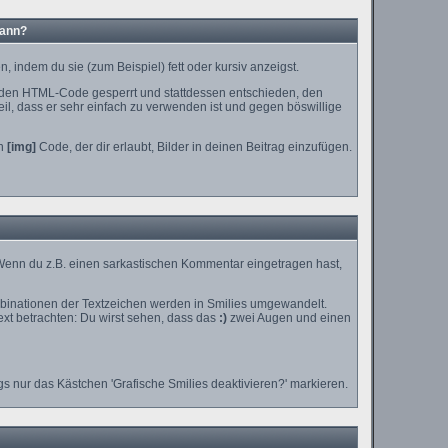
kann?
 indem du sie (zum Beispiel) fett oder kursiv anzeigst.
 den HTML-Code gesperrt und stattdessen entschieden, den
il, dass er sehr einfach zu verwenden ist und gegen böswillige
en
[img]
Code, der dir erlaubt, Bilder in deinen Beitrag einzufügen.
n. Wenn du z.B. einen sarkastischen Kommentar eingetragen hast,
mbinationen der Textzeichen werden in Smilies umgewandelt.
xt betrachten: Du wirst sehen, dass das
:)
zwei Augen und einen
s nur das Kästchen 'Grafische Smilies deaktivieren?' markieren.