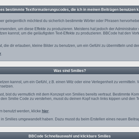
 es bestimmte Textformatierungscodes, die ich in meinen Beiträgen benutzen 
er gelegentlich möchtest du sicherlich bestimmte Wörter oder Phrasen hervorheben,
enden, um diese Effekte zu produzieren. Meistens hat jedoch der Administrator
en kannst, um die geläufigsten Text-Effekte zu produzieren. BBCode hat den Vorte
at, die dir erlauben, kleine Bilder zu benutzen, um ein Gefühl zu übermitteln und d
r
.
Was sind Smilies?
insetzen kannst, um ein Gefühl, z.B. einen Witz oder eine Verlegenheit zu vermittel
insetzen.
t, bist du vermutlich mit dem Konzept von Smilies bereits vertraut. Bestimmte Ko
den Smilie Code zu verstehen, musst du deinen Kopf nach links kippen und den Te
um benutzt werden, klicke
hier
.
t in Smilies umgewandelt haben. Dazu musst du beim Erstellen eines neuen Beitrag
BBCode Schnellauswahl und klickbare Smilies