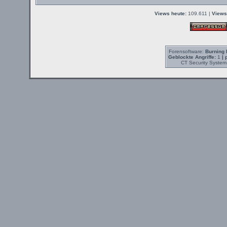
Views heute:
109.611 |
Views
Forensoftware:
Burning 
Geblockte Angriffe:
1
| 
CT Security System