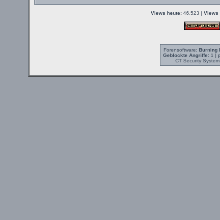
Views heute:
46.523 |
Views 
Forensoftware:
Burning 
Geblockte Angriffe:
1
| 
CT Security System