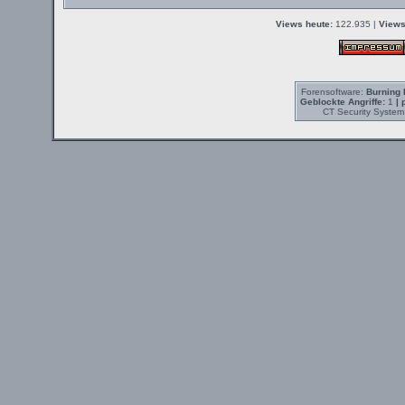
Views heute:
122.935 |
Views
Forensoftware:
Burning 
Geblockte Angriffe:
1
| 
CT Security System