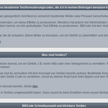
 es bestimmte Textformatierungscodes, die ich in meinen Beiträgen benutzen 
er gelegentlich möchtest du sicherlich bestimmte Wörter oder Phrasen hervorheben,
enden, um diese Effekte zu produzieren. Meistens hat jedoch der Administrator
en kannst, um die geläufigsten Text-Effekte zu produzieren. BBCode hat den Vorte
at, die dir erlauben, kleine Bilder zu benutzen, um ein Gefühl zu übermitteln und d
r
.
Was sind Smilies?
insetzen kannst, um ein Gefühl, z.B. einen Witz oder eine Verlegenheit zu vermittel
insetzen.
t, bist du vermutlich mit dem Konzept von Smilies bereits vertraut. Bestimmte Ko
den Smilie Code zu verstehen, musst du deinen Kopf nach links kippen und den Te
um benutzt werden, klicke
hier
.
t in Smilies umgewandelt haben. Dazu musst du beim Erstellen eines neuen Beitrag
BBCode Schnellauswahl und klickbare Smilies