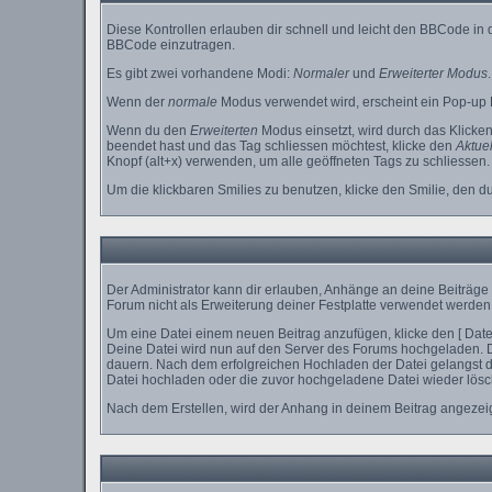
Diese Kontrollen erlauben dir schnell und leicht den BBCode in
BBCode einzutragen.
Es gibt zwei vorhandene Modi:
Normaler
und
Erweiterter Modus
.
Wenn der
normale
Modus verwendet wird, erscheint ein Pop-up D
Wenn du den
Erweiterten
Modus einsetzt, wird durch das Klicke
beendet hast und das Tag schliessen möchtest, klicke den
Aktuel
Knopf (alt+x) verwenden, um alle geöffneten Tags zu schliessen. B
Um die klickbaren Smilies zu benutzen, klicke den Smilie, den d
Der Administrator kann dir erlauben, Anhänge an deine Beiträge 
Forum nicht als Erweiterung deiner Festplatte verwendet werden 
Um eine Datei einem neuen Beitrag anzufügen, klicke den [ Dateia
Deine Datei wird nun auf den Server des Forums hochgeladen. 
dauern. Nach dem erfolgreichen Hochladen der Datei gelangst du
Datei hochladen oder die zuvor hochgeladene Datei wieder lösc
Nach dem Erstellen, wird der Anhang in deinem Beitrag angezeig