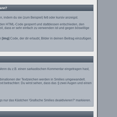
kann?
 indem du sie (zum Beispiel) fett oder kursiv anzeigst.
 den HTML-Code gesperrt und stattdessen entschieden, den
il, dass er sehr einfach zu verwenden ist und gegen böswillige
en
[img]
Code, der dir erlaubt, Bilder in deinen Beitrag einzufügen.
n. Wenn du z.B. einen sarkastischen Kommentar eingetragen hast,
mbinationen der Textzeichen werden in Smilies umgewandelt.
xt betrachten: Du wirst sehen, dass das
:)
zwei Augen und einen
s nur das Kästchen 'Grafische Smilies deaktivieren?' markieren.