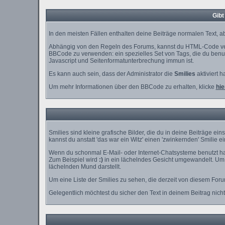
Gibt
In den meisten Fällen enthalten deine Beiträge normalen Text, ab
Abhängig von den Regeln des Forums, kannst du HTML-Code verw
BBCode zu verwenden: ein spezielles Set von Tags, die du benutz
Javascript und Seitenformatunterbrechung immun ist.
Es kann auch sein, dass der Administrator die
Smilies
aktiviert h
Um mehr Informationen über den BBCode zu erhalten, klicke
hie
Smilies sind kleine grafische Bilder, die du in deine Beiträge e
kannst du anstatt 'das war ein Witz' einen 'zwinkernden' Smilie e
Wenn du schonmal E-Mail- oder Internet-Chatsysteme benutzt has
Zum Beispiel wird
:)
in ein lächelndes Gesicht umgewandelt. Um 
lächelnden Mund darstellt.
Um eine Liste der Smilies zu sehen, die derzeit von diesem For
Gelegentlich möchtest du sicher den Text in deinem Beitrag nich