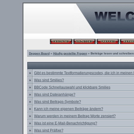
Deppen Board
»
Häufig gestellte Fragen
» Beiträge lesen und schreiben
»
Gibt es bestimmte Textformatierungscodes, die ich in meinen
»
Was sind Smilies?
»
BBCode Schnellauswahl und klickbare Smilies
»
Was sind Dateianhänge?
»
Was sind Beitrags-Symbole?
»
Kann ich meine eigenen Beiträge ändern?
»
Warum werden in meinem Beitrag Worte zensiert?
»
Was ist eine E-Mail-Benachrichtigung?
»
Was sind Präfixe?