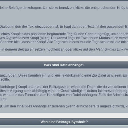
 deine Beiträge einzutragen. Um sie zu benutzen, klicke die entsprechenden Knöpfe
ialog, in den der Text einzugeben ist. Er trägt dann den Text mit den passenden B
n eines Knopfes das passende beginnende Tag für den Code eingefügt, um danach 
les Tag schliessen
Knopf (alt+c). Du kannst Tags im Erweiterten Modus auch vers
eachte bitte, dass der Knopf 'Alle Tags schliessen' nur die Tags schliesst, die mit
u in deinem Beitrag einsetzen möchtest an oder klicke auf den
Mehr Smilies
Link (w
Was sind Dateianhänge?
anzufügen. Diese könnten ein Bild, ein Textdokument, eine Zip Datei usw. sein. Es
sollte.
nhänge ] Knopf unten auf der Beitragsseite, wähle die Datei, die du von deinem lok
Dieser Vorgang kann abhängig von der Geschwindigkeit deiner Internetverbindung
 wieder in das Formular zum Hinzufügen von Dateianhängen. Falls der Administrat
hen.
t. Um den Inhalt des Anhangs anzusehen (wenn er nicht bereits angezeigt wird), k
Was sind Beitrags-Symbole?