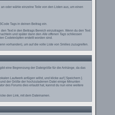
 an oder wähle einzelne Teile von den Listen aus, um einen
BCode Tags in deinen Beitrag ein.
den Text in den Beitrags Bereich einzutragen. Wenn du den Text
chachteln und später dann den
Alle offenen Tags schliessen
 den Codeknöpfen erstellt worden sind.
enn vorhanden), um auf die volle Liste von Smilies zuzugreifen.
 gibt eine Begrenzung der Dateigröße für die Anhänge, da das
alen Laufwerk anfügen willst, und klicke auf [ Speichern ].
 und der Größe der hochzuladenen Datei einige Minunten
or des Forums dies erlaubt hat, kannst du nun eine weitere
licke den Link, mit dem Dateinamen.