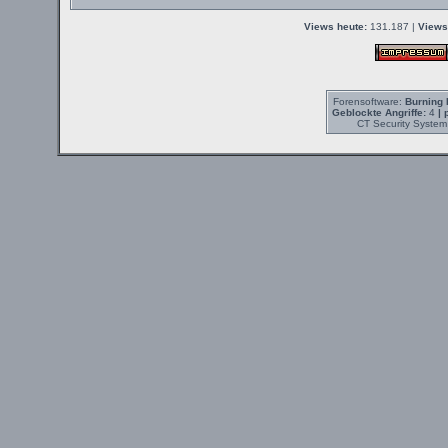
Views heute:
131.187 |
Views
Forensoftware:
Burning 
Geblockte Angriffe:
4
| 
CT Security System