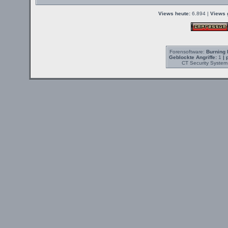
Views heute:
6.894 |
Views 
Forensoftware:
Burning 
Geblockte Angriffe:
1
| 
CT Security System