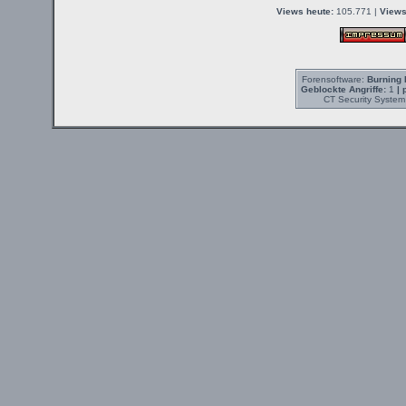
Views heute:
105.771 |
Views
Forensoftware:
Burning 
Geblockte Angriffe:
1
| 
CT Security System