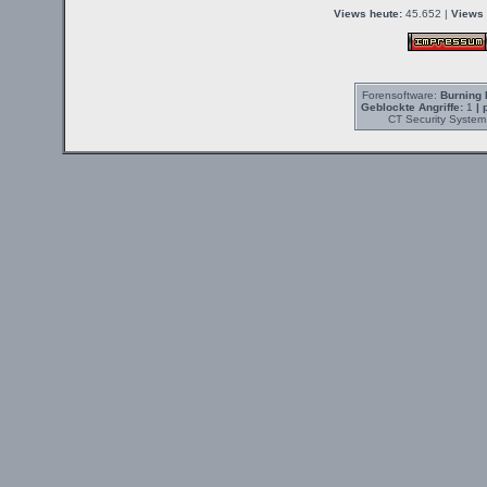
Views heute:
45.652 |
Views 
Forensoftware:
Burning 
Geblockte Angriffe:
1
| 
CT Security System