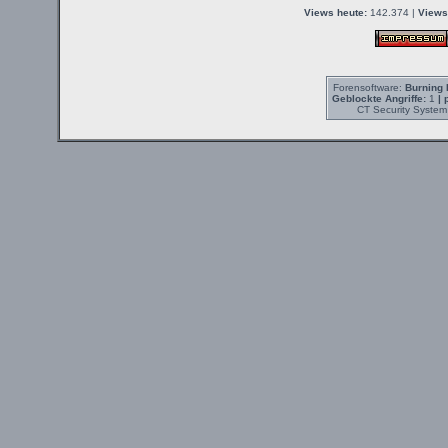
Views heute:
142.374 |
Views
Forensoftware:
Burning 
Geblockte Angriffe:
1
| 
CT Security System